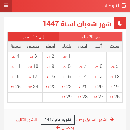
التاريخ نت
شهر شعبان لسنة 1447
من 20 يناير
إلى 17 فبراير
سبت
أحد
اثنين
ثلاثاء
أربعاء
خميس
جمعة
4
3
2
1
23
22
21
20
11
10
9
8
7
6
5
30
29
28
27
26
25
24
18
17
16
15
14
13
12
6
5
4
3
2
1
31
25
24
23
22
21
20
19
13
12
11
10
9
8
7
29
28
27
26
17
16
15
14
الشهر السابق رجب
الشهر التالي
تقويم عام 1447
رمضان