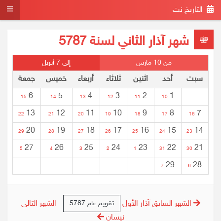
التاريخ نت
شهر آذار الثاني لسنة 5787
من 10 مارس
إلى 7 أبريل
سبت
أحد
اثنين
ثلاثاء
أربعاء
خميس
جمعة
6
5
4
3
2
1
15
14
13
12
11
10
13
12
11
10
9
8
7
22
21
20
19
18
17
16
20
19
18
17
16
15
14
29
28
27
26
25
24
23
27
26
25
24
23
22
21
5
4
3
2
1
31
30
29
28
7
6
الشهر السابق آذار الأول
الشهر التالي
تقويم عام 5787
نيسان